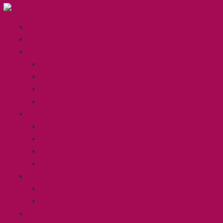
Inicio
Sobre mí
Atención Individual
Problemas de convivencia
Cachorros
Paseador de perros
Cuidamos de tu gato
Grupos
Grupos de desarrollo
Paseos de socialización
Clases de socialización para cachorros
Curso y entrenamientos Mantrailing
Formación
Charlas presenciales y on line
Cursos y seminarios especializados
Blog