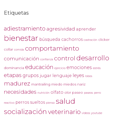
Etiquetas
adiestramiento
agresividad
aprender
bienestar
búsqueda
cachorros
clicker
castración
comportamiento
collar
comida
desarrollo
control
comunicación
confianza
educación
emociones
dominancia
ejercicio
estrés
etapas
grupos
leyes
jugar
lenguaje
lobos
madurez
mantrailing
miedo
miedos
nariz
necesidades
olfato
olor
paseo
nutrición
paseos
perro
salud
perros sueltos
reactivo
pienso
socialización
veterinario
vídeos
youtube