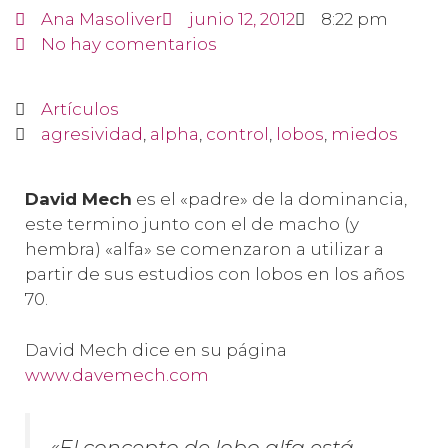
Ana Masoliver
junio 12, 2012
8:22 pm
No hay comentarios
Artículos
agresividad
,
alpha
,
control
,
lobos
,
miedos
D
avid Mech
es el «padre» de la dominancia,
este termino junto con el de macho (y
hembra) «alfa» se comenzaron a utilizar a
partir de sus estudios con lobos en los años
70.
David Mech dice en su página
www.davemech.com
«El concepto de lobo alfa está