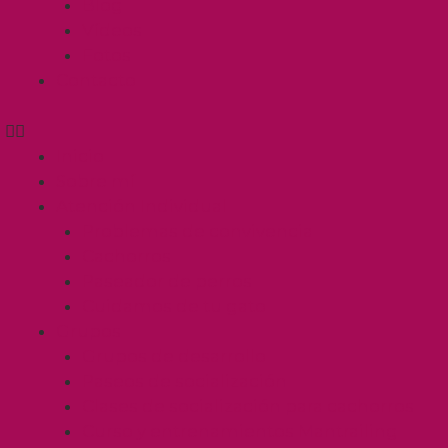
Blog
Vídeos
Fotos
Contacto
Inicio
Sobre mí
Atención Individual
Problemas de convivencia
Cachorros
Paseador de perros
Cuidamos de tu gato
Grupos
Grupos de desarrollo
Paseos de socialización
Clases de socialización para cachorros
Curso y entrenamientos Mantrailing