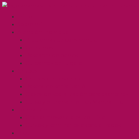
Inicio
Sobre mí
Atención Individual
Problemas de convivencia
Cachorros
Paseador de perros
Cuidamos de tu gato
Grupos
Grupos de desarrollo
Paseos de socialización
Clases de socialización para cachorros
Curso y entrenamientos Mantrailing
Formación
Charlas presenciales y on line
Cursos y seminarios especializados
Blog