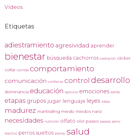
Vídeos
Etiquetas
adiestramiento
agresividad
aprender
bienestar
búsqueda
cachorros
clicker
castración
comportamiento
collar
comida
desarrollo
control
comunicación
confianza
educación
emociones
dominancia
ejercicio
estrés
etapas
grupos
leyes
jugar
lenguaje
lobos
madurez
mantrailing
miedo
miedos
nariz
necesidades
olfato
olor
paseo
nutrición
paseos
perro
salud
perros sueltos
reactivo
pienso