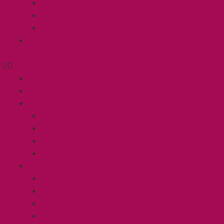
Blog
Vídeos
Fotos
Contacto
Inicio
Sobre mí
Atención Individual
Problemas de convivencia
Cachorros
Paseador de perros
Cuidamos de tu gato
Grupos
Grupos de desarrollo
Paseos de socialización
Clases de socialización para cachorros
Curso y entrenamientos Mantrailing