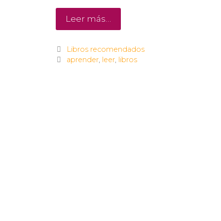
Leer más…
Libros recomendados
aprender
,
leer
,
libros