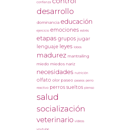
control
confianza
desarrollo
educación
dominancia
emociones
ejercicio
estrés
etapas
grupos
jugar
leyes
lenguaje
lobos
madurez
mantrailing
miedo
miedos
nariz
necesidades
nutrición
olfato
olor
paseo
paseos
perro
perros sueltos
reactivo
pienso
salud
socialización
veterinario
vídeos
youtube