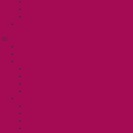
Blog
Vídeos
Fotos
Contacto
Inicio
Sobre mí
Atención Individual
Problemas de convivencia
Cachorros
Paseador de perros
Cuidamos de tu gato
Grupos
Grupos de desarrollo
Paseos de socialización
Clases de socialización para cachorros
Curso y entrenamientos Mantrailing