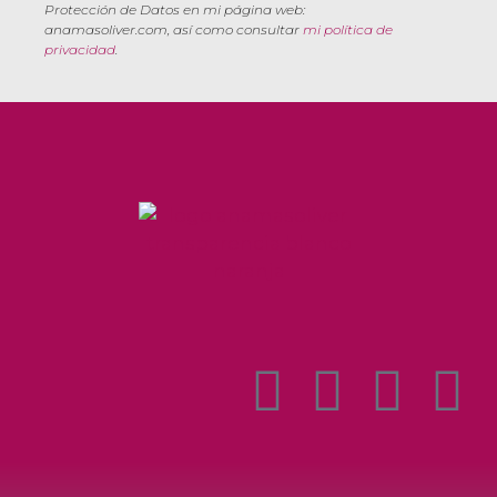
Protección de Datos en mi página web:
anamasoliver.com, así como consultar
mi política de
privacidad
.