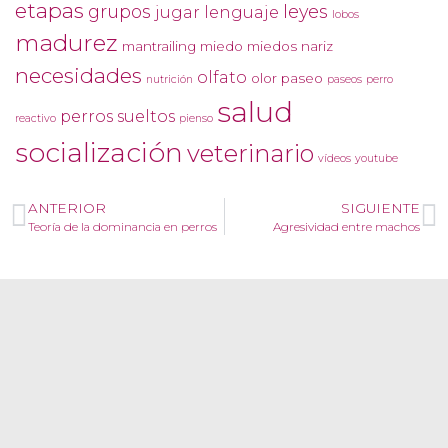
etapas
grupos
leyes
jugar
lenguaje
lobos
madurez
mantrailing
miedo
miedos
nariz
necesidades
olfato
olor
paseo
nutrición
paseos
perro
salud
perros sueltos
reactivo
pienso
socialización
veterinario
vídeos
youtube
ANTERIOR
SIGUIENTE
Teoría de la dominancia en perros
Agresividad entre machos