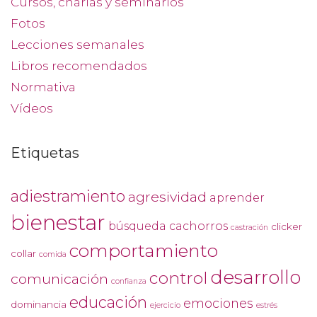
Cursos, charlas y seminarios
Fotos
Lecciones semanales
Libros recomendados
Normativa
Vídeos
Etiquetas
adiestramiento
agresividad
aprender
bienestar
búsqueda
cachorros
clicker
castración
comportamiento
collar
comida
desarrollo
control
comunicación
confianza
educación
emociones
dominancia
ejercicio
estrés