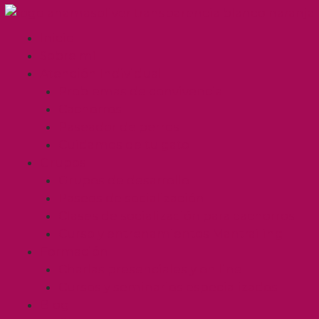
Inicio
Sobre mí
Atención Individual
Problemas de convivencia
Cachorros
Paseador de perros
Cuidamos de tu gato
Grupos
Grupos de desarrollo
Paseos de socialización
Clases de socialización para cachorros
Curso y entrenamientos Mantrailing
Formación
Charlas presenciales y on line
Cursos y seminarios especializados
Blog