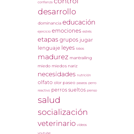
control
confianza
desarrollo
educación
dominancia
emociones
ejercicio
estrés
etapas
grupos
jugar
leyes
lenguaje
lobos
madurez
mantrailing
miedo
miedos
nariz
necesidades
nutrición
olfato
olor
paseo
paseos
perro
perros sueltos
reactivo
pienso
salud
socialización
veterinario
vídeos
youtube