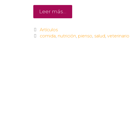
Leer más…
Artículos
comida
,
nutrición
,
pienso
,
salud
,
veterinario