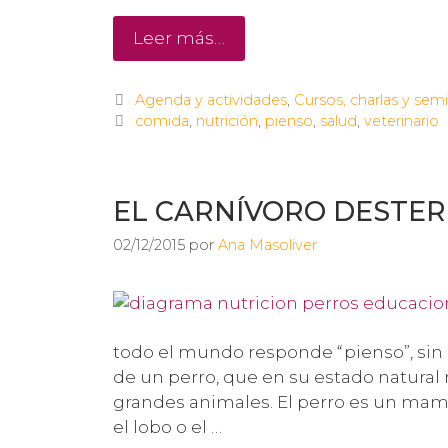
Leer más…
Agenda y actividades
,
Cursos, charlas y semi
comida
,
nutrición
,
pienso
,
salud
,
veterinario
EL CARNÍVORO DESTE
02/12/2015
por
Ana Masoliver
todo el mundo responde “pienso”, sin 
de un perro, que en su estado natura
grandes animales. El perro es un mamí
el lobo o el …