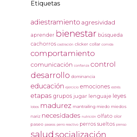
Etiquetas
adiestramiento
agresividad
bienestar
aprender
búsqueda
cachorros
clicker
collar
castración
comida
comportamiento
control
comunicación
confianza
desarrollo
dominancia
educación
emociones
ejercicio
estrés
etapas
grupos
leyes
jugar
lenguaje
madurez
mantrailing
miedo
miedos
lobos
necesidades
olfato
nariz
olor
nutrición
perros sueltos
paseo
paseos
perro reactivo
pienso
salud
socialización