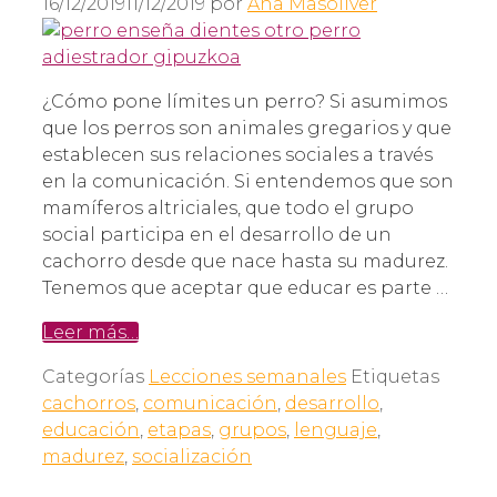
16/12/2019
11/12/2019
por
Ana Masoliver
¿Cómo pone límites un perro? Si asumimos
que los perros son animales gregarios y que
establecen sus relaciones sociales a través
en la comunicación. Si entendemos que son
mamíferos altriciales, que todo el grupo
social participa en el desarrollo de un
cachorro desde que nace hasta su madurez.
Tenemos que aceptar que educar es parte …
Leer más…
Categorías
Lecciones semanales
Etiquetas
cachorros
,
comunicación
,
desarrollo
,
educación
,
etapas
,
grupos
,
lenguaje
,
madurez
,
socialización