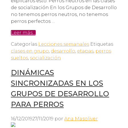
explicaros esto. Perros neutros en las clases
de socialización En los Grupos de Desarrollo
no tenemos perros neutros, no tenemos
perros perfectos …
Leer más…
Categorías
Lecciones semanales
Etiquetas
clases en grupo
,
desarrollo
,
etapas
,
perros
sueltos
,
socialización
DINÁMICAS
SINCRONIZADAS EN LOS
GRUPOS DE DESARROLLO
PARA PERROS
16/12/2019
27/11/2019
por
Ana Masoliver