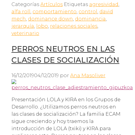
Categorías
Artículos
Etiquetas
agresividad
,
alfa roll
,
comportamiento
,
control
,
david
mech
,
dominance down
,
dominancia
,
jerarquía
,
lobo
,
relaciones sociales
,
veterinario
PERROS NEUTROS EN LAS
CLASES DE SOCIALIZACIÓN
16/12/2019
04/12/2019
por
Ana Masoliver
Presentación LOLA y KIRA en los Grupos de
Desarrollo. ¿Utilizamos perros neutros en
las clases de socialización? La familia ECAM
sigue creciendo y hoy traemos la
introducción de LOLA (txiki) y KIRA para