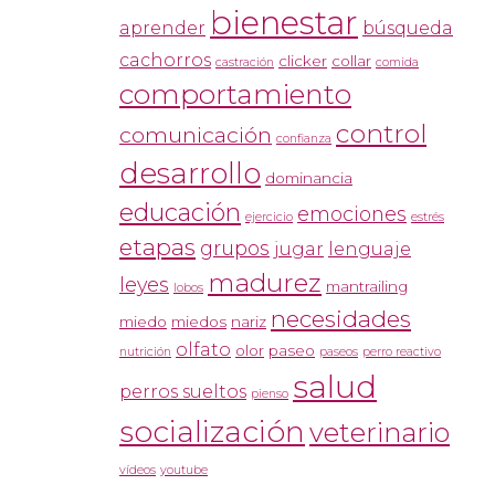
bienestar
aprender
búsqueda
cachorros
clicker
collar
castración
comida
comportamiento
control
comunicación
confianza
desarrollo
dominancia
educación
emociones
ejercicio
estrés
etapas
grupos
jugar
lenguaje
madurez
leyes
mantrailing
lobos
necesidades
miedo
miedos
nariz
olfato
olor
paseo
nutrición
paseos
perro reactivo
salud
perros sueltos
pienso
socialización
veterinario
vídeos
youtube