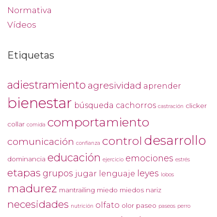
Normativa
Vídeos
Etiquetas
adiestramiento
agresividad
aprender
bienestar
búsqueda
cachorros
clicker
castración
comportamiento
collar
comida
desarrollo
control
comunicación
confianza
educación
emociones
dominancia
ejercicio
estrés
etapas
grupos
leyes
jugar
lenguaje
lobos
madurez
mantrailing
miedo
miedos
nariz
necesidades
olfato
olor
paseo
nutrición
paseos
perro