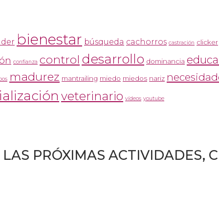
bienestar
nder
búsqueda
cachorros
clicker
castración
desarrollo
control
educa
ón
dominancia
confianza
madurez
necesidad
mantrailing
miedo
miedos
nariz
bos
ialización
veterinario
vídeos
youtube
 LAS PRÓXIMAS ACTIVIDADES, 