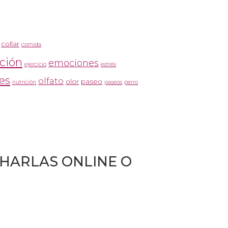
collar
comida
ción
emociones
ejercicio
estrés
es
olfato
olor
paseo
nutrición
paseos
perro
CHARLAS ONLINE O