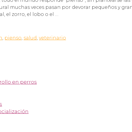
 todo el mundo responde “pienso”, sin plantearse las
tural muchas veces pasan por devorar pequeños y gran
el zorro, el lobo o el …
n
,
pienso
,
salud
,
veterinario
rollo en perros
s
ocialización