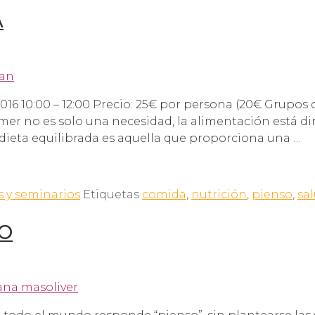
A
6 10:00 – 12:00 Precio: 25€ por persona (20€ Grupos 
Comer no es solo una necesidad, la alimentación está 
a dieta equilibrada es aquella que proporciona una …
s y seminarios
Etiquetas
comida
,
nutrición
,
pienso
,
sa
O