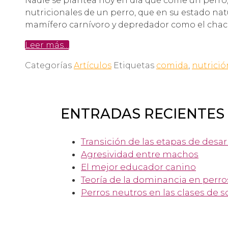
Nadie se plantea hoy en día qué come un perro,
nutricionales de un perro, que en su estado na
mamífero carnívoro y depredador como el chacal, 
Leer más…
Categorías
Artículos
Etiquetas
comida
,
nutrició
ENTRADAS RECIENTES
Transición de las etapas de desar
Agresividad entre machos
El mejor educador canino
Teoría de la dominancia en perro
Perros neutros en las clases de s