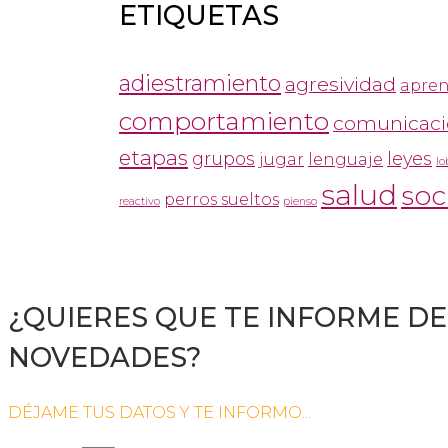
ETIQUETAS
adiestramiento
agresividad
apre
comportamiento
comunicaci
etapas
grupos
leyes
jugar
lenguaje
lo
salud
soc
perros sueltos
reactivo
pienso
¿QUIERES QUE TE INFORME DE
NOVEDADES?
DÉJAME TUS DATOS Y TE INFORMO...