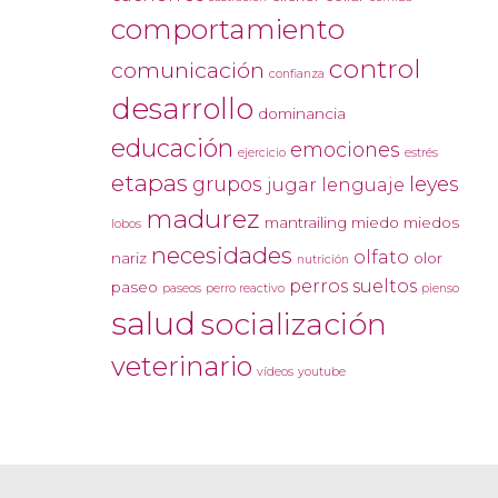
comportamiento
control
comunicación
confianza
desarrollo
dominancia
educación
emociones
ejercicio
estrés
etapas
grupos
leyes
jugar
lenguaje
madurez
mantrailing
miedo
miedos
lobos
necesidades
olfato
nariz
olor
nutrición
perros sueltos
paseo
paseos
perro reactivo
pienso
salud
socialización
veterinario
vídeos
youtube