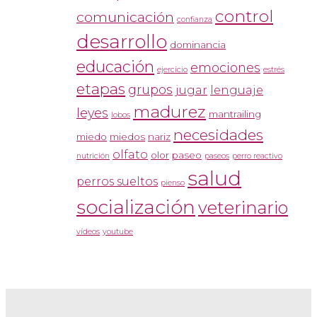
control
comunicación
confianza
desarrollo
dominancia
educación
emociones
ejercicio
estrés
etapas
grupos
jugar
lenguaje
madurez
leyes
mantrailing
lobos
necesidades
miedo
miedos
nariz
olfato
olor
paseo
nutrición
paseos
perro reactivo
salud
perros sueltos
pienso
socialización
veterinario
vídeos
youtube