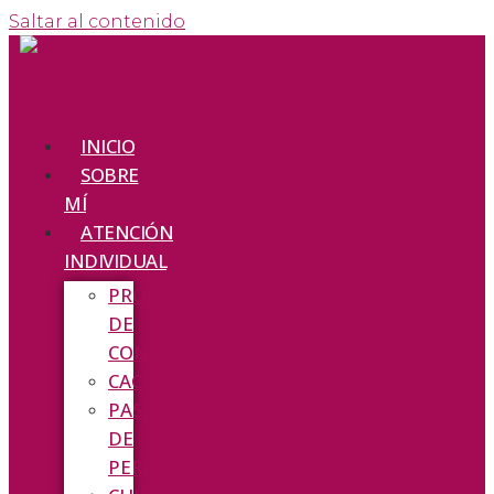
Saltar al contenido
INICIO
SOBRE
MÍ
ATENCIÓN
INDIVIDUAL
PROBLEMAS
DE
CONVIVENCIA
CACHORROS
PASEADOR
DE
PERROS