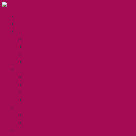
Inicio
Sobre mí
Atención Individual
Problemas de convivencia
Cachorros
Paseador de perros
Cuidamos de tu gato
Grupos
Grupos de desarrollo
Paseos de socialización
Clases de socialización para cachorros
Curso y entrenamientos Mantrailing
Formación
Charlas presenciales y on line
Cursos y seminarios especializados
Blog