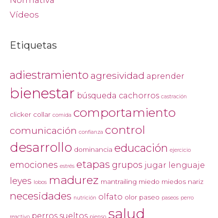
Normativa
Vídeos
Etiquetas
adiestramiento
agresividad
aprender
bienestar
búsqueda
cachorros
castración
comportamiento
clicker
collar
comida
control
comunicación
confianza
desarrollo
educación
dominancia
ejercicio
etapas
emociones
grupos
jugar
lenguaje
estrés
madurez
leyes
mantrailing
miedo
miedos
nariz
lobos
necesidades
olfato
olor
paseo
nutrición
paseos
perro
salud
perros sueltos
reactivo
pienso