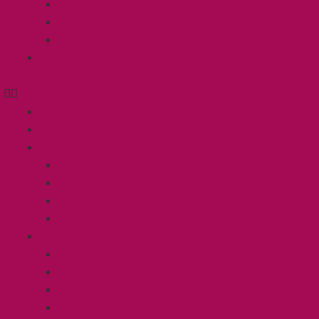
Blog
Vídeos
Fotos
Contacto
Inicio
Sobre mí
Atención Individual
Problemas de convivencia
Cachorros
Paseador de perros
Cuidamos de tu gato
Grupos
Grupos de desarrollo
Paseos de socialización
Clases de socialización para cachorros
Curso y entrenamientos Mantrailing