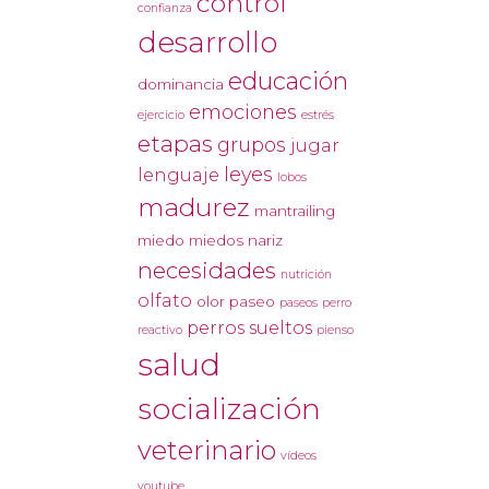
control
confianza
desarrollo
educación
dominancia
emociones
ejercicio
estrés
etapas
grupos
jugar
leyes
lenguaje
lobos
madurez
mantrailing
miedo
miedos
nariz
necesidades
nutrición
olfato
olor
paseo
paseos
perro
perros sueltos
reactivo
pienso
salud
socialización
veterinario
vídeos
youtube