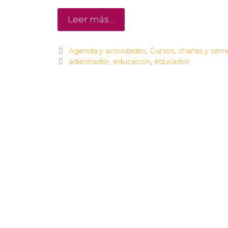
Leer más…
Agenda y actividades
,
Cursos, charlas y semi
adiestrador
,
educación
,
educador