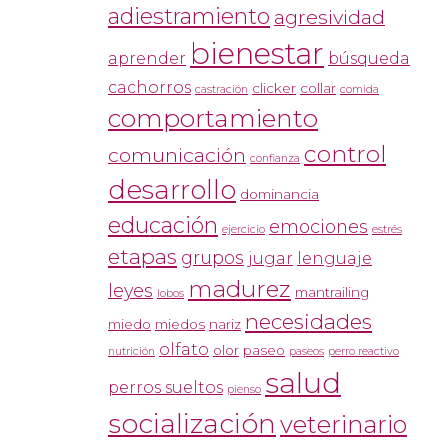
adiestramiento
agresividad
bienestar
aprender
búsqueda
cachorros
clicker
collar
castración
comida
comportamiento
control
comunicación
confianza
desarrollo
dominancia
educación
emociones
ejercicio
estrés
etapas
grupos
jugar
lenguaje
madurez
leyes
mantrailing
lobos
necesidades
miedo
miedos
nariz
olfato
olor
paseo
nutrición
paseos
perro reactivo
salud
perros sueltos
pienso
socialización
veterinario