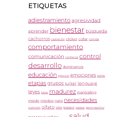
ETIQUETAS
adiestramiento
agresividad
bienestar
aprender
búsqueda
cachorros
clicker
collar
castración
comida
comportamiento
control
comunicación
confianza
desarrollo
dominancia
educación
emociones
ejercicio
estrés
etapas
grupos
jugar
lenguaje
madurez
leyes
mantrailing
lobos
necesidades
miedo
miedos
nariz
olfato
olor
paseo
nutrición
paseos
perro reactivo
salud