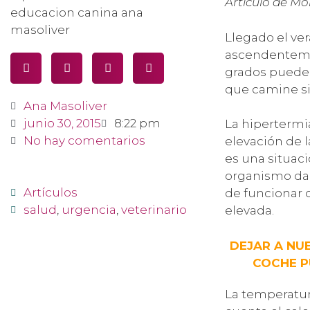
Artículo de Mo
Llegado el ve
ascendenteme
grados pueden
que camine si
Ana Masoliver
junio 30, 2015
8:22 pm
La hipertermia
No hay comentarios
elevación de 
es una situac
organismo da
Artículos
de funcionar
salud
,
urgencia
,
veterinario
elevada.
DEJAR A NU
COCHE P
La temperatur