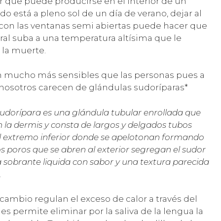
or que puede producirse en el interior de un
o está a pleno sol de un día de verano, dejar al
 con las ventanas semi abiertas puede hacer que
ral suba a una temperatura altísima que le
 la muerte.
n mucho más sensibles que las personas pues a
 nosotros carecen de glándulas sudoríparas*
sudorípara es una glándula tubular enrollada que
n la dermis y consta de largos y delgados tubos
el extremo inferior donde se apelotonan formando
los poros que se abren al exterior segregan el sudor
a sobrante liquida con sabor y una textura parecida
.
cambio regulan el exceso de calor a través del
 les permite eliminar por la saliva de la lengua la