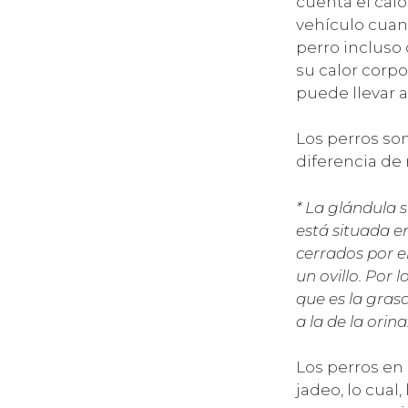
cuenta el cal
vehículo cuand
perro incluso
su calor corpo
puede llevar a
Los perros so
diferencia de
* La glándula 
está situada e
cerrados por 
un ovillo. Por 
que es la gras
a la de la orina
Los perros en 
jadeo, lo cual,