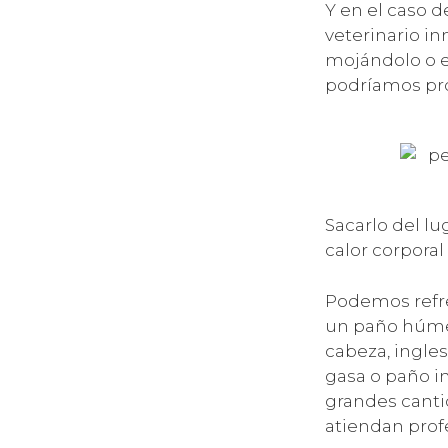
Y en el caso d
veterinario i
mojándolo o e
podríamos pro
Sacarlo del lu
calor corporal
Podemos refre
un paño húme
cabeza, ingles
gasa o paño i
grandes cantid
atiendan prof