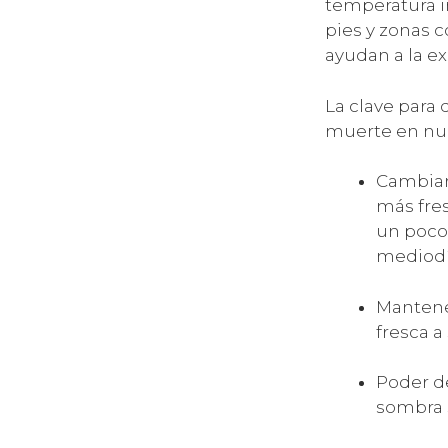
temperatura i
pies y zonas 
ayudan a la ex
La clave para 
muerte en nue
Cambiar 
más fres
un poco 
mediodí
Mantene
fresca a
Poder d
sombra 