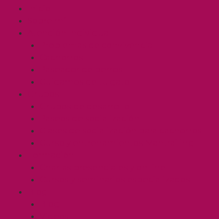
Inicio
Sobre mí
Atención Individual
Problemas de convivencia
Cachorros
Paseador de perros
Cuidamos de tu gato
Grupos
Grupos de desarrollo
Paseos de socialización
Clases de socialización para cachorros
Curso y entrenamientos Mantrailing
Formación
Charlas presenciales y on line
Cursos y seminarios especializados
Blog
Blog
Vídeos