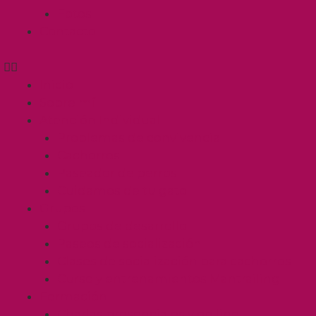
Fotos
Contacto
Inicio
Sobre mí
Atención Individual
Problemas de convivencia
Cachorros
Paseador de perros
Cuidamos de tu gato
Grupos
Grupos de desarrollo
Paseos de socialización
Clases de socialización para cachorros
Curso y entrenamientos Mantrailing
Formación
Charlas presenciales y on line