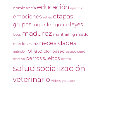
educación
dominancia
ejercicio
etapas
emociones
estrés
grupos
leyes
jugar
lenguaje
madurez
mantrailing
miedo
lobos
necesidades
miedos
nariz
olfato
olor
paseo
nutrición
paseos
perro
perros sueltos
reactivo
pienso
salud
socialización
veterinario
vídeos
youtube