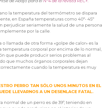
ntse de Abajo para el
Nº4 de la revista REC+.
rano la temperatura del termómetro se dispara
nte, en España temperaturas como 40º- 45º
 perjudicar seriamente la salud de una persona
mplemente por la calle.
 o llamada de otra forma «golpe de calor» es la
la temperatura corporal por encima de lo normal,
ión que puede producir serios problemas al
do que muchos órganos corporales dejan
 correctamente cuando la temperatura es muy
ESTRO PERRO TAN SÓLO UNOS MINUTOS EN EL
UEDE LLEVARNOS A UN DESENLACE FATAL.
a normal de un perro es de 39º, teniendo en