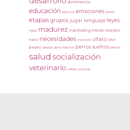
desarrollo
dominancia
educación
emociones
ejercicio
estrés
etapas
grupos
leyes
jugar
lenguaje
madurez
mantrailing
miedo
miedos
lobos
necesidades
olfato
nariz
olor
nutrición
perros sueltos
paseo
paseos
perro reactivo
pienso
salud
socialización
veterinario
vídeos
youtube