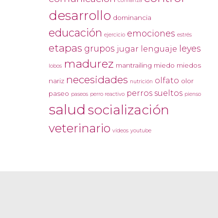
confianza
desarrollo
dominancia
educación
emociones
ejercicio
estrés
etapas
grupos
leyes
jugar
lenguaje
madurez
mantrailing
miedo
miedos
lobos
necesidades
olfato
nariz
olor
nutrición
perros sueltos
paseo
paseos
perro reactivo
pienso
salud
socialización
veterinario
vídeos
youtube