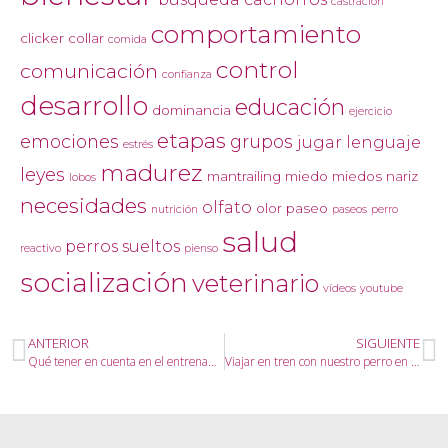
castración
comportamiento
clicker
collar
comida
control
comunicación
confianza
desarrollo
educación
dominancia
ejercicio
etapas
emociones
grupos
jugar
lenguaje
estrés
madurez
leyes
mantrailing
miedo
miedos
nariz
lobos
necesidades
olfato
olor
paseo
nutrición
paseos
perro
salud
perros sueltos
reactivo
pienso
socialización
veterinario
vídeos
youtube
ANTERIOR
SIGUIENTE
Qué tener en cuenta en el entrenamiento diario
Viajar en tren con nuestro perro en Gipuzkoa