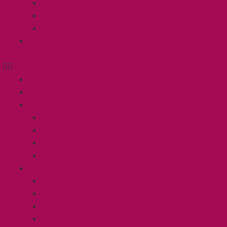
Blog
Vídeos
Fotos
Contacto
Inicio
Sobre mí
Atención Individual
Problemas de convivencia
Cachorros
Paseador de perros
Cuidamos de tu gato
Grupos
Grupos de desarrollo
Paseos de socialización
Clases de socialización para cachorros
Curso y entrenamientos Mantrailing