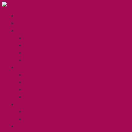
Inicio
Sobre mí
Atención Individual
Problemas de convivencia
Cachorros
Paseador de perros
Cuidamos de tu gato
Grupos
Grupos de desarrollo
Paseos de socialización
Clases de socialización para cachorros
Curso y entrenamientos Mantrailing
Formación
Charlas presenciales y on line
Cursos y seminarios especializados
Blog