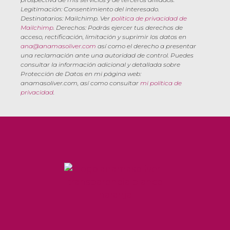
Legitimación: Consentimiento del interesado.
Destinatarios: Mailchimp. Ver
política de privacidad de
Mailchimp
. Derechos: Podrás ejercer tus derechos de
acceso, rectificación, limitación y suprimir los datos en
ana@anamasoliver.com
así como el derecho a presentar
una reclamación ante una autoridad de control. Puedes
consultar la información adicional y detallada sobre
Protección de Datos en mi página web:
anamasoliver.com, así como consultar
mi política de
privacidad
.