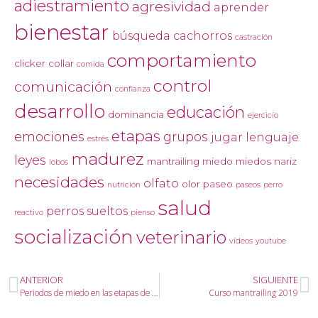
adiestramiento
agresividad
aprender
bienestar
búsqueda
cachorros
castración
comportamiento
clicker
collar
comida
control
comunicación
confianza
desarrollo
educación
dominancia
ejercicio
etapas
emociones
grupos
jugar
lenguaje
estrés
madurez
leyes
mantrailing
miedo
miedos
nariz
lobos
necesidades
olfato
olor
paseo
nutrición
paseos
perro
salud
perros sueltos
reactivo
pienso
socialización
veterinario
vídeos
youtube
ANTERIOR
SIGUIENTE
Periodos de miedo en las etapas de desarrollo
Curso mantrailing 2019