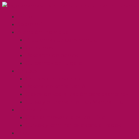
Inicio
Sobre mí
Atención Individual
Problemas de convivencia
Cachorros
Paseador de perros
Cuidamos de tu gato
Grupos
Grupos de desarrollo
Paseos de socialización
Clases de socialización para cachorros
Curso y entrenamientos Mantrailing
Formación
Charlas presenciales y on line
Cursos y seminarios especializados
Blog