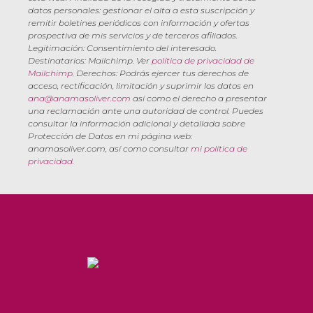
datos personales: gestionar el alta a esta suscripción y
remitir boletines periódicos con información y ofertas
prospectiva de mis servicios y de terceros afiliados.
Legitimación: Consentimiento del interesado.
Destinatarios: Mailchimp. Ver
política de privacidad de
Mailchimp
. Derechos: Podrás ejercer tus derechos de
acceso, rectificación, limitación y suprimir los datos en
ana@anamasoliver.com
así como el derecho a presentar
una reclamación ante una autoridad de control. Puedes
consultar la información adicional y detallada sobre
Protección de Datos en mi página web:
anamasoliver.com, así como consultar
mi política de
privacidad
.