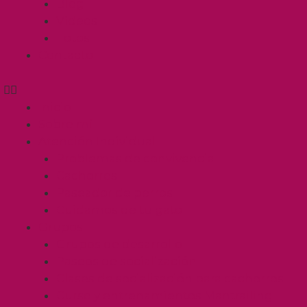
Blog
Vídeos
Fotos
Contacto
Inicio
Sobre mí
Atención Individual
Problemas de convivencia
Cachorros
Paseador de perros
Cuidamos de tu gato
Grupos
Grupos de desarrollo
Paseos de socialización
Clases de socialización para cachorros
Curso y entrenamientos Mantrailing