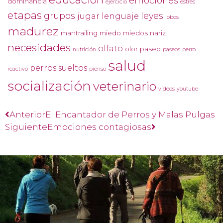
emociones
dominancia
ejercicio
estrés
etapas
grupos
leyes
jugar
lenguaje
lobos
madurez
mantrailing
miedo
miedos
nariz
necesidades
olfato
olor
paseo
nutrición
paseos
perro
salud
perros sueltos
reactivo
pienso
socialización
veterinario
vídeos
youtube
Anterior
El Encantador de Perros y Malas Pulgas
Siguiente
Emociones contagiosas