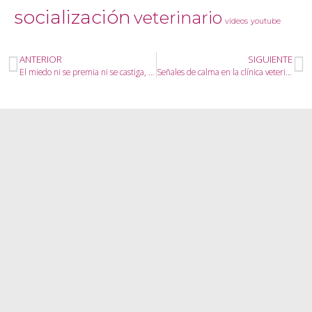
socialización
veterinario
vídeos
youtube
ANTERIOR
SIGUIENTE
El miedo ni se premia ni se castiga, se consuela
Señales de calma en la clínica veterinaria