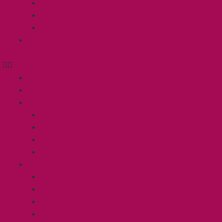
Blog
Vídeos
Fotos
Contacto
Inicio
Sobre mí
Atención Individual
Problemas de convivencia
Cachorros
Paseador de perros
Cuidamos de tu gato
Grupos
Grupos de desarrollo
Paseos de socialización
Clases de socialización para cachorros
Curso y entrenamientos Mantrailing