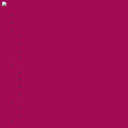
Inicio
Sobre mí
Atención Individual
Problemas de convivencia
Cachorros
Paseador de perros
Cuidamos de tu gato
Grupos
Grupos de desarrollo
Paseos de socialización
Clases de socialización para cachorros
Curso y entrenamientos Mantrailing
Formación
Charlas presenciales y on line
Cursos y seminarios especializados
Blog