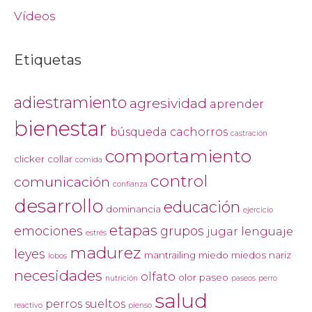
Vídeos
Etiquetas
adiestramiento
agresividad
aprender
bienestar
búsqueda
cachorros
castración
comportamiento
clicker
collar
comida
control
comunicación
confianza
desarrollo
educación
dominancia
ejercicio
etapas
emociones
grupos
jugar
lenguaje
estrés
madurez
leyes
mantrailing
miedo
miedos
nariz
lobos
necesidades
olfato
olor
paseo
nutrición
paseos
perro
salud
perros sueltos
reactivo
pienso