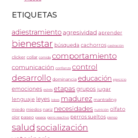
ETIQUETAS
adiestramiento
agresividad
aprender
bienestar
búsqueda
cachorros
castración
comportamiento
clicker
collar
comida
control
comunicación
confianza
desarrollo
educación
dominancia
ejercicio
etapas
emociones
grupos
jugar
estrés
madurez
leyes
lenguaje
mantrailing
lobos
necesidades
olfato
miedo
miedos
nariz
nutrición
perros sueltos
olor
paseo
paseos
perro reactivo
pienso
salud
socialización